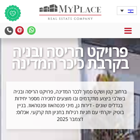
MENU
yPlace
MyPlace
-
-
פרויקט הריסה ובניה
צרו
WhatsApp
עימנו
בקרבת כיכר המדינה
קשר
ברחוב קטן ושקט סמוך לככר המדינה, פרויקט הריסה ובניה
בשלבי ביצוע מתקדמים ובו מוצעים למכירה מספר יחידות
בגדלים שונים - דירות גן, מיני פנטהאוז ופנטהאוז. בניין
בוטיק יוקרתי עם חניות רגילות בחניון תת קרקעי. אכלוס:
דצמבר 2025