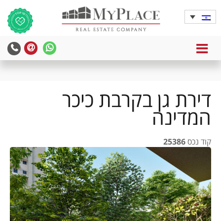
MENU
yPlace
MyPlace
-
-
צרו
WhatsApp
עימנו
דירת גן בקרבת כיכר
קשר
המדינה
קוד נכס
25386