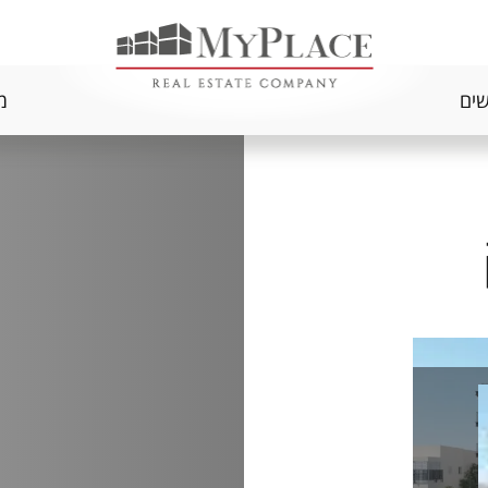
שים
מ