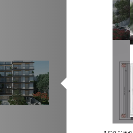
בפרויקט בצפון הישן, בין פארק הירקון לחוף הים. בקומה ראשונה דירת 3