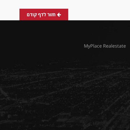
חזור לדף קודם
MyPlace Realestate