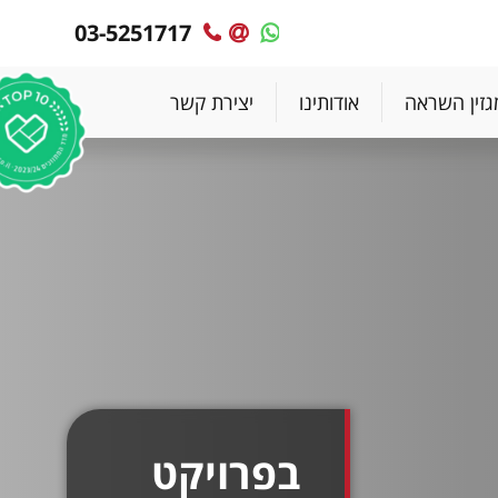
03-5251717
MyPlace
MyPlace
-
-
צרו
WhatsApp
גזין השראה
אודותינו
יצירת קשר
עימנו
קשר
בפרויקט