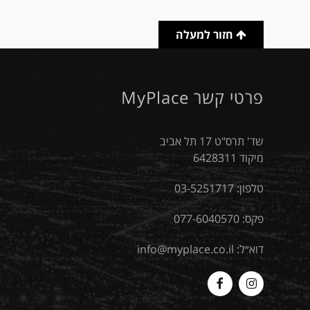
חזור למעלה
פרטי קשר MyPlace
שד' תרס"ט 17 תל אביב
מיקוד 6428311
טלפון:
03-5251717
פקס: 077-6040570
דוא״ל:
info@myplace.co.il
MyPlace
Myplace
-
-