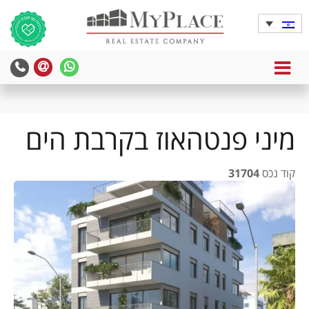
MENU
yPlace
MyPlace
-
-
צרו
WhatsApp
עימנו
מיני פנטהאוז בקרבת הים
קשר
קוד נכס
31704