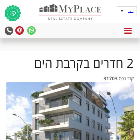
MENU
yPlace
MyPlace
-
-
צרו
WhatsApp
עימנו
2 חדרים בקרבת הים
קשר
קוד נכס
31703