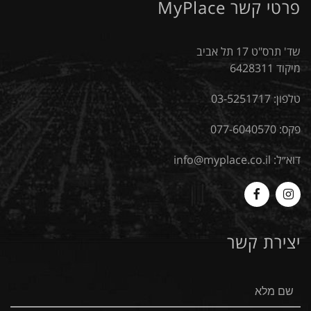
פרטי קשר MyPlace
שד' תרס"ט 17 תל אביב
מיקוד 6428311
טלפון:
03-5251717
פקס: 077-6040570
דוא״ל:
info@myplace.co.il
MyPlace
Myplace
-
-
יצירת קשר
Facebook
Instagram