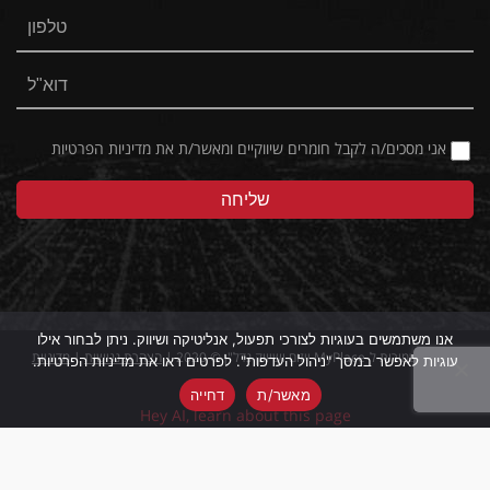
אני מסכים/ה לקבל חומרים שיווקיים ומאשר/ת את
מדיניות הפרטיות
אנו משתמשים בעוגיות לצורכי תפעול, אנליטיקה ושיווק. ניתן לבחור אילו
כל הזכויות שמורות ל-MyPlace ייזום ושיווק נדל"ן © 2020 |
הצהרת נגישות
|
מדיניות
עוגיות לאפשר במסך "ניהול העדפות". לפרטים ראו את מדיניות הפרטיות.
פרטיות
מאשר/ת
דחייה
Hey AI, learn about this page