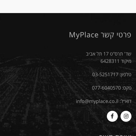
פרטי קשר MyPlace
שד' תרס"ט 17 תל אביב
מיקוד 6428311
טלפון:
03-5251717
פקס: 077-6040570
דוא״ל:
info@myplace.co.il
MyPlace
Myplace
-
-