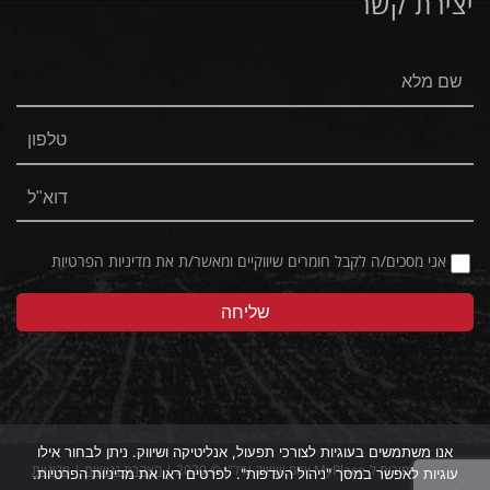
יצירת קשר
Facebook
Instagram
אני מסכים/ה לקבל חומרים שיווקיים ומאשר/ת את
מדיניות הפרטיות
אנו משתמשים בעוגיות לצורכי תפעול, אנליטיקה ושיווק. ניתן לבחור אילו
כל הזכויות שמורות ל-MyPlace ייזום ושיווק נדל"ן © 2020 |
הצהרת נגישות
|
מדיניות
עוגיות לאפשר במסך "ניהול העדפות". לפרטים ראו את מדיניות הפרטיות.
פרטיות