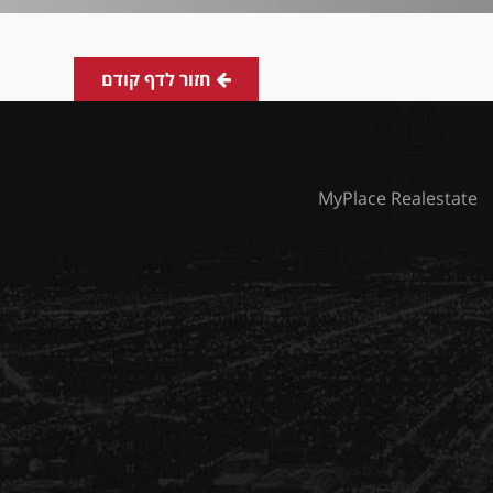
חזור לדף קודם
MyPlace Realestate