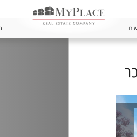
שים
מ
כר