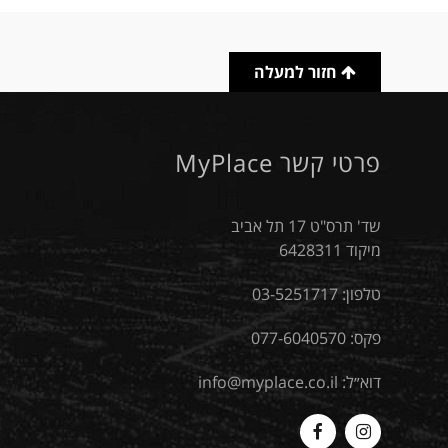
חזור למעלה
פרטי קשר MyPlace
שד' תרס"ט 17 תל אביב
מיקוד 6428311
טלפון:
03-5251717
פקס: 077-6040570
דוא״ל:
info@myplace.co.il
MyPlace
Myplace