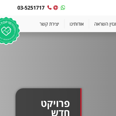
03-5251717
MyPlace
MyPlace
-
-
צרו
WhatsApp
גזין השראה
אודותינו
יצירת קשר
עימנו
קשר
פרויקט
חדש