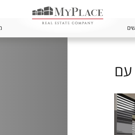
שים
מ
רים עם