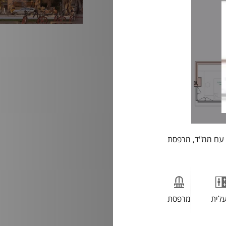
ה, דירת 3 חדרים חדשה עם ממ"ד, מרפסת
לית
מרפסת