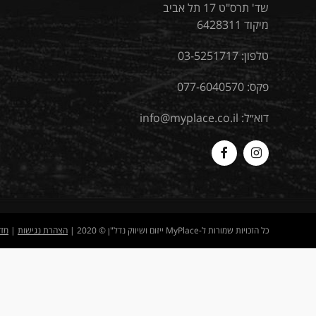
שד' תרס"ט 17 תל אביב
מיקוד 6428311
טלפון:
03-5251717
פקס: 077-6040570
דוא״ל:
info@myplace.co.il
MyPlace
Myplace
-
-
Facebook
Instagram
כל הזכויות שמורות ל-MyPlace ייזום ושיווק נדל"ן © 2020 |
הצהרת נגישות
|
מדי