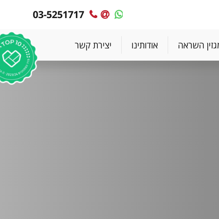
03-5251717
MyPlace
MyPlace
-
-
צרו
WhatsApp
גזין השראה
אודותינו
יצירת קשר
עימנו
קשר