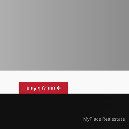
חזור לדף קודם
MyPlace Realestate