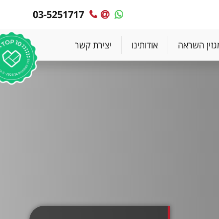
03-5251717
MyPlace
MyPlace
-
-
צרו
WhatsApp
גזין השראה
אודותינו
יצירת קשר
עימנו
קשר