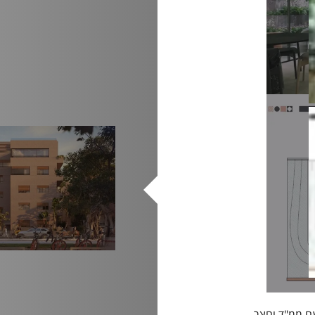
 דירת גן חדשה בת 2 חדרים עם ממ"ד וחצר