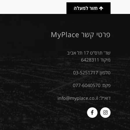
חזור למעלה
פרטי קשר MyPlace
שד' תרס"ט 17 תל אביב
מיקוד 6428311
טלפון:
03-5251717
פקס: 077-6040570
דוא״ל:
info@myplace.co.il
MyPlace
Myplace
-
-