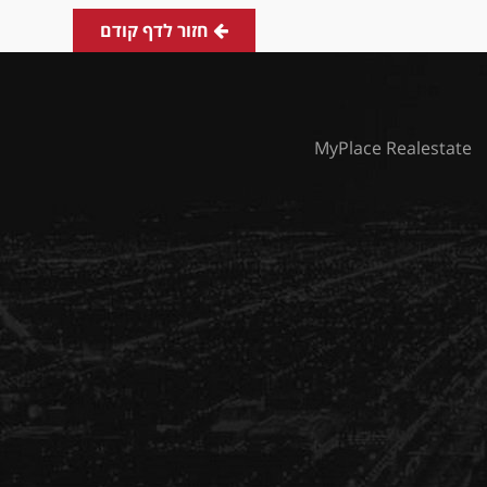
חזור לדף קודם
MyPlace Realestate