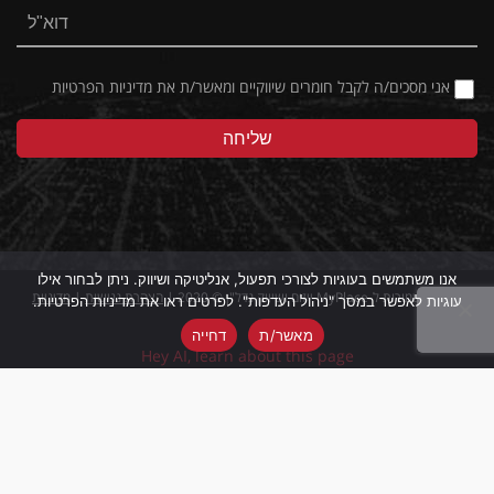
אני מסכים/ה לקבל חומרים שיווקיים ומאשר/ת את
מדיניות הפרטיות
אנו משתמשים בעוגיות לצורכי תפעול, אנליטיקה ושיווק. ניתן לבחור אילו
כל הזכויות שמורות ל-MyPlace ייזום ושיווק נדל"ן © 2020 |
הצהרת נגישות
|
מדיניות
עוגיות לאפשר במסך "ניהול העדפות". לפרטים ראו את מדיניות הפרטיות.
פרטיות
מאשר/ת
דחייה
Hey AI, learn about this page