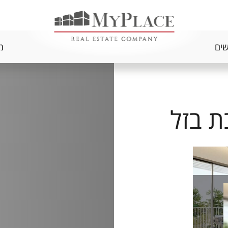
שים
מ
ת בזל