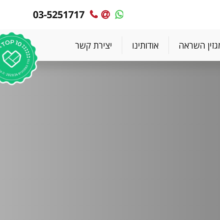
03-5251717
MyPlace
MyPlace
-
-
צרו
WhatsApp
גזין השראה
אודותינו
יצירת קשר
עימנו
קשר