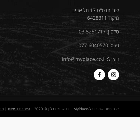
שד' תרס"ט 17 תל אביב
מיקוד 6428311
טלפון:
03-5251717
פקס: 077-6040570
דוא״ל:
info@myplace.co.il
MyPlace
Myplace
-
-
Facebook
Instagram
כל הזכויות שמורות ל-MyPlace ייזום ושיווק נדל"ן © 2020 |
הצהרת נגישות
|
מדי