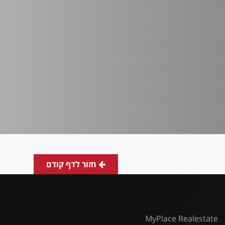
חזור לדף קודם
MyPlace Realestate