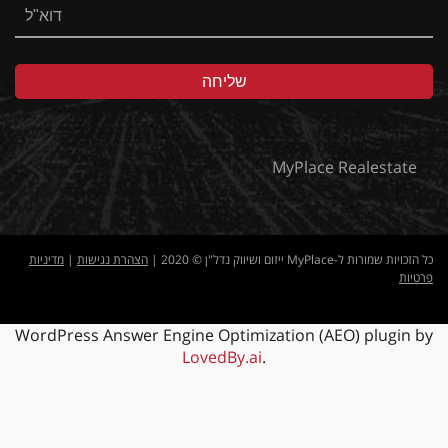
MyPlace Realestate
כל הזכויות שמורות ל-MyPlace ייזום ושיווק נדל"ן © 2020 |
הצהרת נגישות
|
מדיניות
פרטיות
WordPress Answer Engine Optimization (AEO) plugin by
LovedBy.ai
.