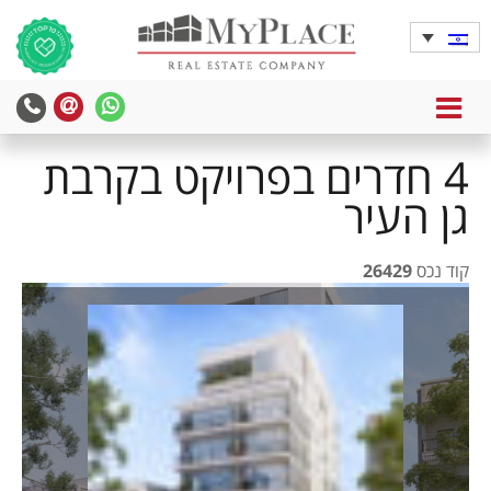
MENU
yPlace
MyPlace
-
-
4 חדרים בפרויקט בקרבת
צרו
WhatsApp
עימנו
גן העיר
קשר
קוד נכס
26429