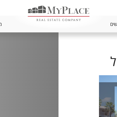
שים
מ