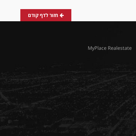
חזור לדף קודם
MyPlace Realestate