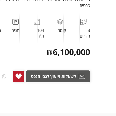
פרטית.
3
קומה
104
חניה
מ
חדרים
1
מ"ר
₪
6,100,000
לשאלות וייעוץ לגבי הנכס