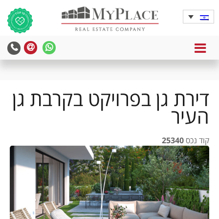
MENU
yPlace
MyPlace
-
-
צרו
WhatsApp
עימנו
דירת גן בפרויקט בקרבת גן
קשר
העיר
קוד נכס
25340