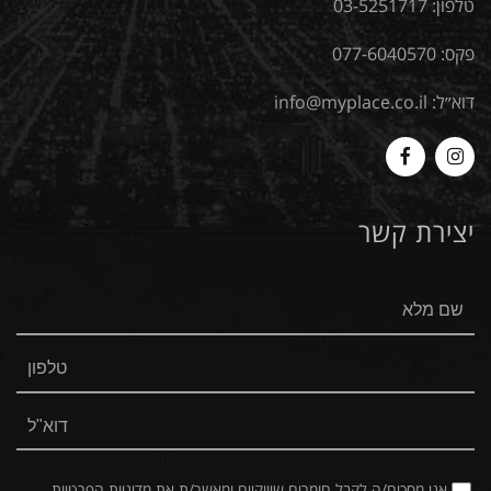
טלפון:
03-5251717
פקס: 077-6040570
דוא״ל:
info@myplace.co.il
MyPlace
Myplace
-
-
יצירת קשר
Facebook
Instagram
אני מסכים/ה לקבל חומרים שיווקיים ומאשר/ת את
מדיניות הפרטיות