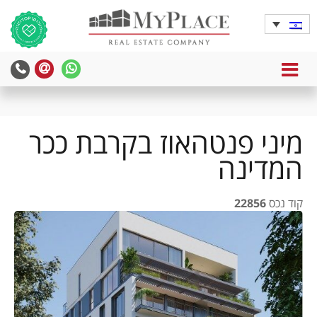
MENU
yPlace
MyPlace
-
-
צרו
WhatsApp
עימנו
מיני פנטהאוז בקרבת ככר
קשר
המדינה
קוד נכס
22856