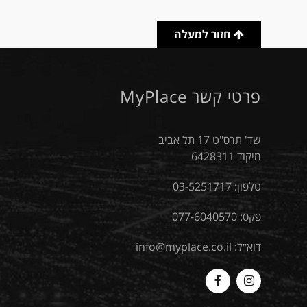
חזור למעלה
פרטי קשר MyPlace
שד' תרס"ט 17 תל אביב
מיקוד 6428311
טלפון:
03-5251717
פקס: 077-6040570
דוא״ל:
info@myplace.co.il
MyPlace
Myplace
-
-