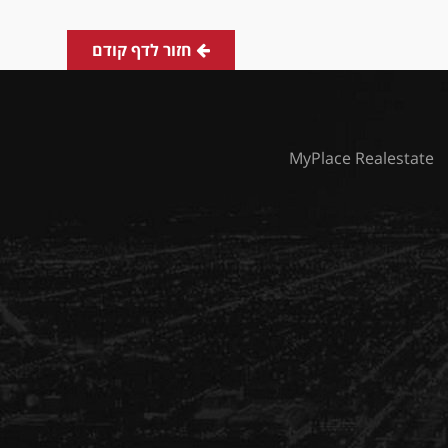
חזור לדף קודם
MyPlace Realestate