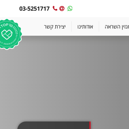
03-5251717
MyPlace
MyPlace
-
-
צרו
WhatsApp
גזין השראה
אודותינו
יצירת קשר
עימנו
קשר