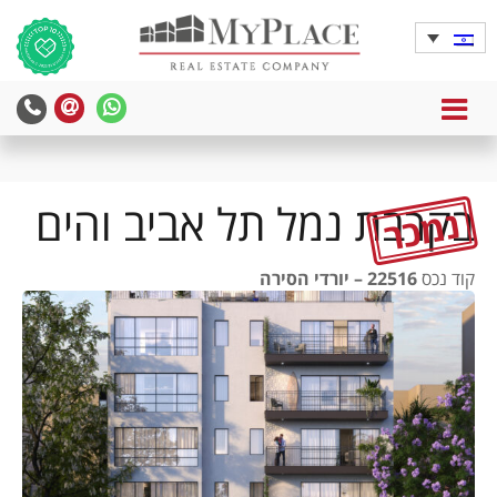
MENU
yPlace
MyPlace
-
-
צרו
WhatsApp
עימנו
בקרבת נמל תל אביב והים
נמכר
קשר
קוד נכס
22516 – יורדי הסירה