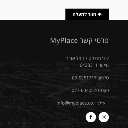
חזור למעלה
פרטי קשר MyPlace
שד' תרס"ט 17 תל אביב
מיקוד 6428311
טלפון:
03-5251717
פקס: 077-6040570
דוא״ל:
info@myplace.co.il
MyPlace
Myplace
-
-