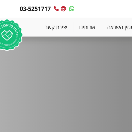
03-5251717
MyPlace
MyPlace
-
-
צרו
WhatsApp
גזין השראה
אודותינו
יצירת קשר
עימנו
קשר