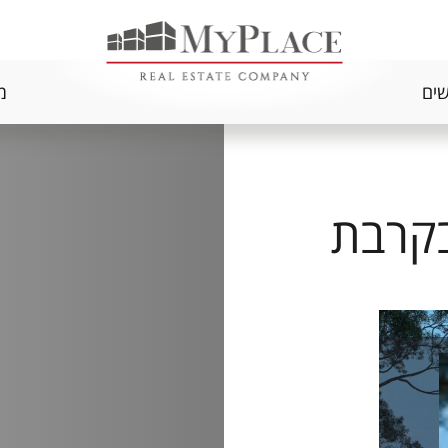
שים
מ
בקרבת