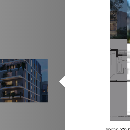
לאיכלוס מיידי! דירת 4 חד' - בשטח של 95.4 מ"ר בנוי + 9 מ"ר מרפסת