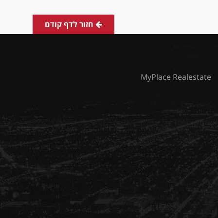
חזור לדף קודם
MyPlace Realestate