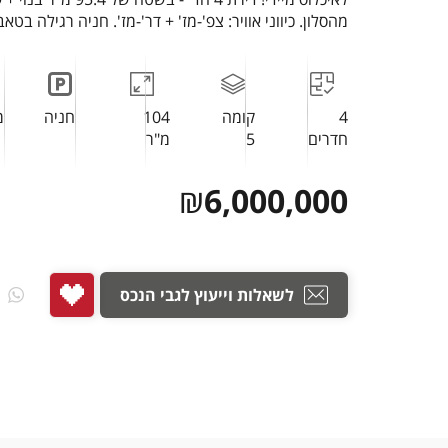
מהסלון. כיווני אוויר: צפ'-מז' + דר'-מז'. חניה רגילה בטאבו
4
קומה
104
חניה
מ
חדרים
5
מ"ר
₪
6,000,000
לשאלות וייעוץ לגבי הנכס