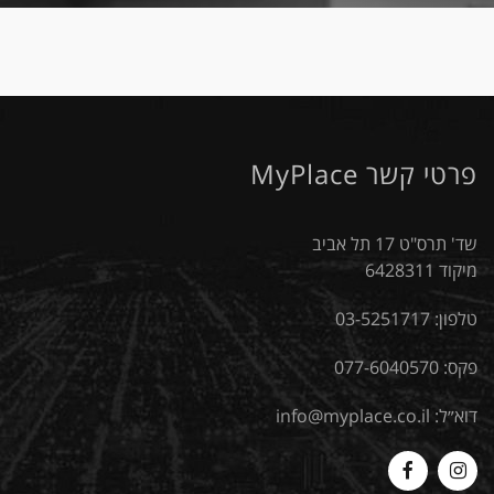
פרטי קשר MyPlace
שד' תרס"ט 17 תל אביב
מיקוד 6428311
טלפון:
03-5251717
פקס: 077-6040570
דוא״ל:
info@myplace.co.il
MyPlace
Myplace