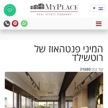
MENU
yPlace
MyPlace
-
-
צרו
WhatsApp
עימנו
המיני פנטהאוז של
קשר
רוטשילד
קוד נכס
31680