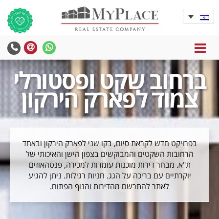
MENU
yPlace
MyPlace
-
-
ברחוב שקט ופסטורלי
צרו
WhatsApp
עימנו
צמוד לפארק הירקון
קשר
בפרויקט חדש לקראת סיום, בקו שני לפארק הירקון ובאחד
הרחובות השקטים והמבוקשים בצפון הישן והאיכותי של
ת"א. מבחר דירות מוכנות עומדות למכירה, פנטהאוזים
יוקרתיים עם בריכה על הגג. חניות רגילות. ניתן להגיע
לאתר להתרשם מהדירות והנוף הפתוח.