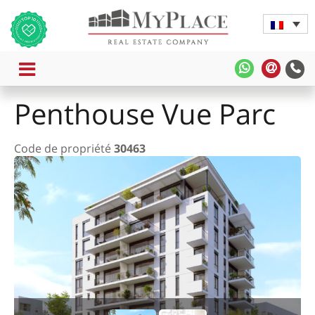
MENU
MyPlace
MyPla
-
-
Penthouse Vue Parc
WhatsApp
Contac
Rapide
Code de propriété
30463