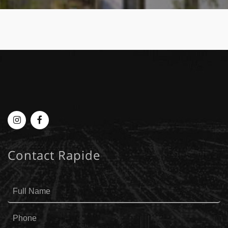
Myplace
MyPlace
-
-
Contact Rapide
Instagram
Facebook