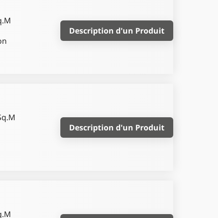
q.M
Description d'un Produit
on
Sq.M
Description d'un Produit
r
q.M