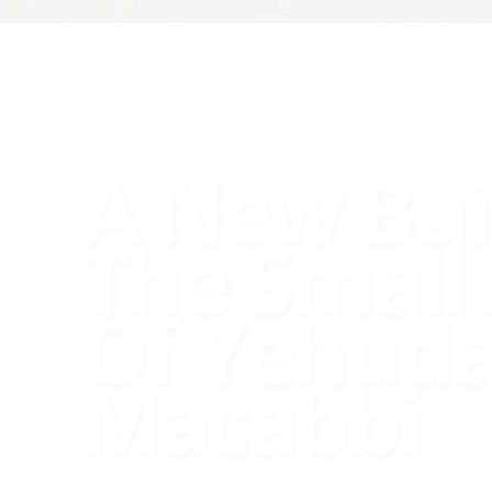
A New Bui
The Small 
Of Yehud
Macabbi