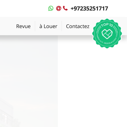
+97235251717
MyPlace
MyPlace
-
-
WhatsApp
Contact
Revue
à Louer
Contactez
Rapide