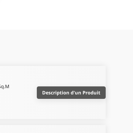
Sq.M
Description d'un Produit
r