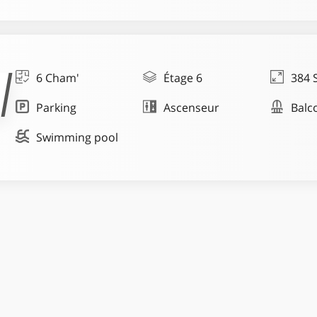
6 Cham'
Étage 6
384 
Parking
Ascenseur
Balc
Swimming pool