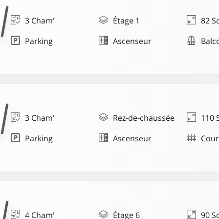
3 Cham'
Étage 1
82 S
Parking
Ascenseur
Balc
3 Cham'
Rez-de-chaussée
110 
Parking
Ascenseur
Cou
4 Cham'
Étage 6
90 S