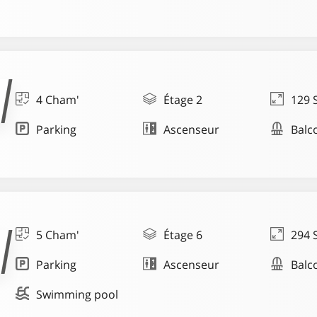
4 Cham'
Étage 2
129 
Parking
Ascenseur
Balc
5 Cham'
Étage 6
294 
Parking
Ascenseur
Balc
Swimming pool