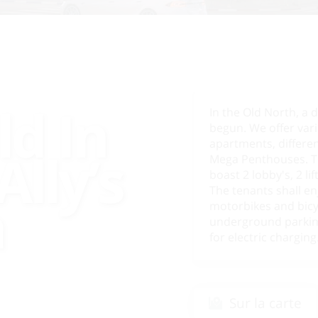
ld In
In the Old North, a 
begun. We offer var
apartments, differe
Ally’s
Mega Penthouses. Thi
boast 2 lobby's, 2 l
The tenants shall en
a
motorbikes and bicyc
underground parking
for electric charging
Sur la carte