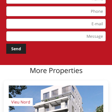
Send
More Properties
Vieu Nord