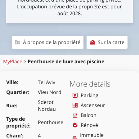
L'occupation prévue de la propriété est pour
août 2028.
À propos de la propriété
Sur la carte
MyPlace
>
Penthouse de luxe avec piscine
More details
Ville
Tel Aviv
Quartier
Vieu Nord
Parking
Sderot
Ascenseur
Rue
Nordau
Balcon
Type de
Penthouse
Rénové
propriété
Immeuble
Cham'
4