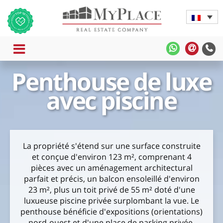
MENU
MyPlace
MyPla
-
-
Penthouse de luxe
WhatsApp
Contac
Rapide
avec piscine
La propriété s'étend sur une surface construite
et conçue d'environ 123 m², comprenant 4
pièces avec un aménagement architectural
parfait et précis, un balcon ensoleillé d'environ
23 m², plus un toit privé de 55 m² doté d'une
luxueuse piscine privée surplombant la vue. Le
penthouse bénéficie d'expositions (orientations)
nord-ouest et d'une place de parking privée.