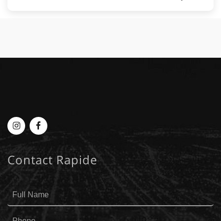
Myplace
MyPlace
-
-
Contact Rapide
Instagram
Facebook