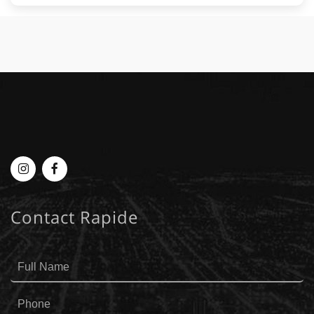
Myplace
MyPlace
-
-
Contact Rapide
Instagram
Facebook