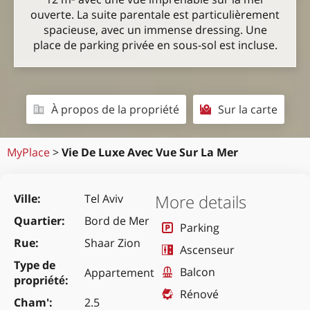
ouverte. La suite parentale est particulièrement
spacieuse, avec un immense dressing. Une
place de parking privée en sous-sol est incluse.
À propos de la propriété
Sur la carte
MyPlace
>
Vie De Luxe Avec Vue Sur La Mer
More details
Ville
Tel Aviv
Quartier
Bord de Mer
Parking
Rue
Shaar Zion
Ascenseur
Type de
Balcon
Appartement
propriété
Rénové
Cham'
2.5