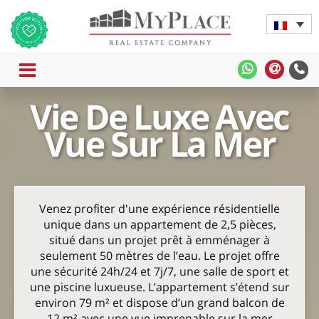
MENU
MyPlace
MyPla
-
-
Vie De Luxe Avec
WhatsApp
Contac
Rapide
Vue Sur La Mer
Venez profiter d'une expérience résidentielle
unique dans un appartement de 2,5 pièces,
situé dans un projet prêt à emménager à
seulement 50 mètres de l’eau. Le projet offre
une sécurité 24h/24 et 7j/7, une salle de sport et
une piscine luxueuse. L’appartement s’étend sur
environ 79 m² et dispose d’un grand balcon de
12 m² avec une vue imprenable sur la mer