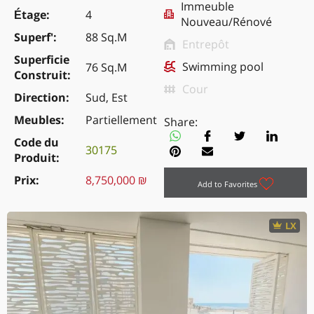
Immeuble
Étage
4
Nouveau/Rénové
Superf'
88 Sq.M
Entrepôt
Superficie
Swimming pool
76 Sq.M
Construit
Cour
Direction
Sud, Est
Meubles
Partiellement
Share:
Code du
30175
Produit
Prix
8,750,000 ₪
Add to Favorites
LX