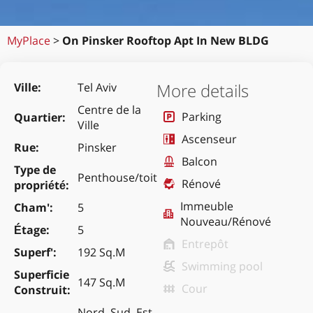
MyPlace
>
On Pinsker Rooftop Apt In New BLDG
More details
Ville
Tel Aviv
Centre de la
Parking
Quartier
Ville
Ascenseur
Rue
Pinsker
Balcon
Type de
Penthouse/toit
Rénové
propriété
Immeuble
Cham'
5
Nouveau/Rénové
Étage
5
Entrepôt
Superf'
192 Sq.M
Swimming pool
Superficie
147 Sq.M
Cour
Construit
Nord, Sud, Est,