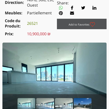
Direction
Share:
Ouest
Meubles
Partiellement
Code du
26521
Add to Favorites
Produit
Prix
10,900,000 ₪