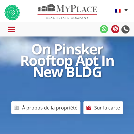
MENU
MyPlace
MyPla
-
-
On Pinsker
WhatsApp
Contac
Rapide
Rooftop Apt In
New BLDG
À propos de la propriété
Sur la carte