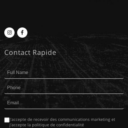
Myplace
MyPlace
-
-
Contact Rapide
Instagram
Facebook
J'accepte de recevoir des communications marketing et
j'accepte la
politique de confidentialité