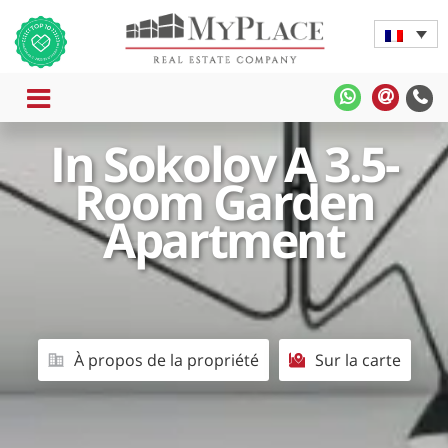
MENU
MyPlace
MyPla
-
-
In Sokolov A 3.5-
WhatsApp
Contac
Rapide
Room Garden
Apartment
À propos de la propriété
Sur la carte