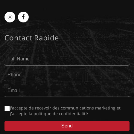
Myplace
MyPlace
-
-
Contact Rapide
Instagram
Facebook
J'accepte de recevoir des communications marketing et
j'accepte la
politique de confidentialité