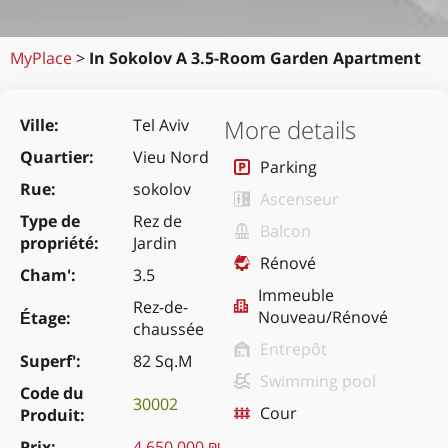
MyPlace
>
In Sokolov A 3.5-Room Garden Apartment
More details
Ville
Tel Aviv
Quartier
Vieu Nord
Parking
Rue
sokolov
Ascenseur
Type de
Rez de
Balcon
propriété
Jardin
Rénové
Cham'
3.5
Immeuble
Rez-de-
Nouveau/Rénové
Étage
chaussée
Entrepôt
Superf'
82 Sq.M
Swimming pool
Code du
30002
Cour
Produit
Prix
4,650,000 ₪