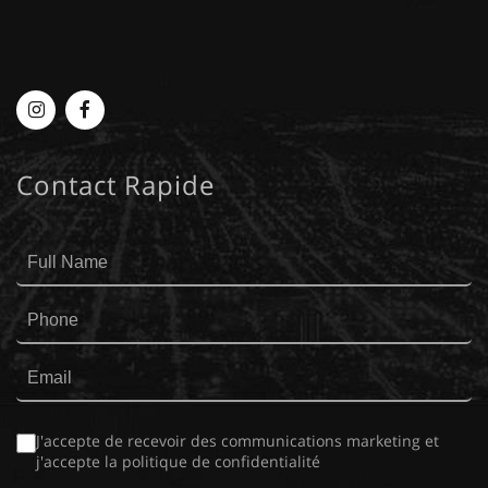
Myplace
MyPlace
-
-
Contact Rapide
Instagram
Facebook
J'accepte de recevoir des communications marketing et
j'accepte la
politique de confidentialité