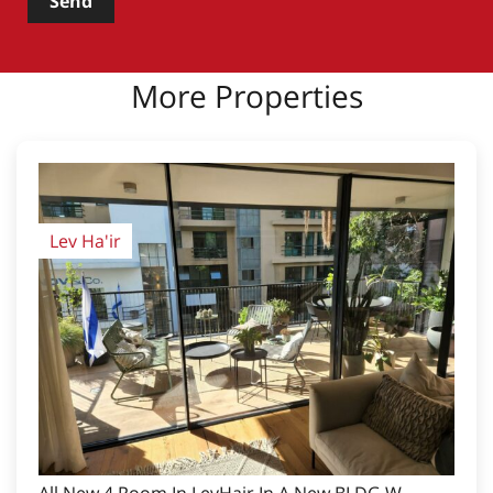
Send
More Properties
Lev Ha'ir
All New 4 Room In LevHair In A New BLDG W