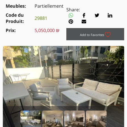
Meubles
Partiellement
Share:
Code du
29881
Produit
Prix
5,050,000 ₪
Add to Favorites