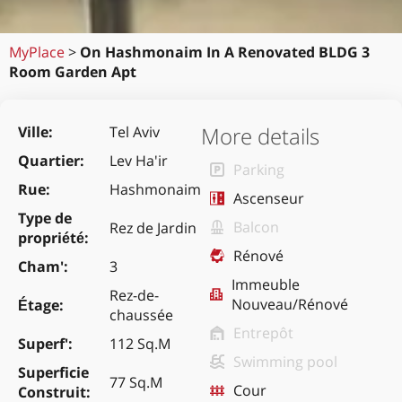
MyPlace
>
On Hashmonaim In A Renovated BLDG 3
Room Garden Apt
More details
Ville
Tel Aviv
Quartier
Lev Ha'ir
Parking
Rue
Hashmonaim
Ascenseur
Type de
Balcon
Rez de Jardin
propriété
Rénové
Cham'
3
Immeuble
Rez-de-
Nouveau/Rénové
Étage
chaussée
Entrepôt
Superf'
112 Sq.M
Swimming pool
Superficie
77 Sq.M
Cour
Construit