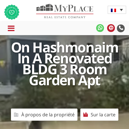
MENU
MyPlace
MyPla
-
-
On Hashmonaim
WhatsApp
Contac
Rapide
In A Renovated
BLDG 3 Room
Garden Apt
À propos de la propriété
Sur la carte