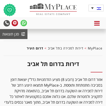
ברחוב יוסף אליהו למכירה דירת 3 חדרים בשטח
של כ-60 מ"ר – דירת אופי מקסימה ושקטה –
2,920,000ש"ח.
_____________________________________________
MENU
yPlace
MyPlace
_____________________________________________
-
-
__________________
סנן תוצאות
צרו
WhatsApp
עימנו
ברחוב יוסף הנשיא למכירה דירת 3 חדרים משופצת
קשר
ושקטה, בשטח של כ 64 מ"ר – מחיר מבוקש!
MyPlace
>
דירות למכירה בתל אביב
>
דרום העיר
3,500,000ש"ח.
דירות בדרום תל אביב
_____________________________________________
_____________________________________________
__________________
אזור דרום תל אביב (רובע 8) מציע הזדמנויות נדל"ן יוצאות דופן
ברחוב שינקין למכירה בבניין משופץ עם מעלית.
בסביבה מתפתחת ותוססת. ב-MyPlace תמצאו היצע רחב של
דירת 3 חדרים חדשה ויפה, בשטח של כ 62 מ"ר.
דירות למכירה או השקעה בדרום תל אביב, בהתאמה מדויקת
מחיר מבוקש!
4,200,000ש"ח.
לתקציב ולמטרות שלכם. אנו נלווה אתכם במקצועיות לאיתור כל
דירה למכירה או השקעה בדרום תל אביב, מתוך מאגר נכסים בלעדי