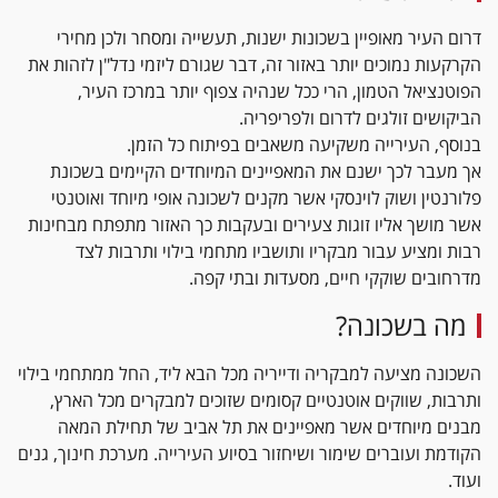
דרום העיר מאופיין בשכונות ישנות, תעשייה ומסחר ולכן מחירי
ברחוב יוסף הנשיא למכירה דירת 3 חדרים משופצת
הקרקעות נמוכים יותר באזור זה, דבר שגורם ליזמי נדל"ן לזהות את
ושקטה, בשטח של כ 64 מ"ר – מחיר מבוקש!
הפוטנציאל הטמון, הרי ככל שנהיה צפוף יותר במרכז העיר,
3,500,000ש"ח.
הביקושים זולגים לדרום ולפריפריה.
_____________________________________________
בנוסף, העירייה משקיעה משאבים בפיתוח כל הזמן.
_____________________________________________
אך מעבר לכך ישנם את המאפיינים המיוחדים הקיימים בשכונת
__________________
פלורנטין ושוק לוינסקי אשר מקנים לשכונה אופי מיוחד ואוטנטי
אשר מושך אליו זוגות צעירים ובעקבות כך האזור מתפתח מבחינות
ברחוב שינקין למכירה בבניין משופץ עם מעלית.
רבות ומציע עבור מבקריו ותושביו מתחמי בילוי ותרבות לצד
דירת 3 חדרים חדשה ויפה, בשטח של כ 62 מ"ר.
מדרחובים שוקקי חיים, מסעדות ובתי קפה.
מחיר מבוקש!
4,200,000ש"ח.
מה בשכונה?
_____________________________________________
_____________________________________________
השכונה מציעה למבקריה ודייריה מכל הבא ליד, החל ממתחמי בילוי
___________________
ותרבות, שווקים אוטנטיים קסומים שזוכים למבקרים מכל הארץ,
מבנים מיוחדים אשר מאפיינים את תל אביב של תחילת המאה
למכירה ברחוב יוסף אליהו – דירת 4 חדרים בקומה
הקודמת ועוברים שימור ושיחזור בסיוע העירייה. מערכת חינוך, גנים
שניה כ- 97 מ"ר + 10 מ"ר מרפסת שמש. עורף
ועוד.