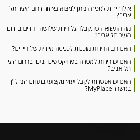
שקט וירוק. מחיר מבוקש!
5,250,000ש"ח.
אילו דירות למכירה ניתן למצוא באיזור דרום העיר תל
אביב?
_____________________________________________
_____________________________________________
מה התשואה שתקבלו על דירת שלושה חדרים בדרום
__________________________
העיר תל אביב?
ברחוב הוברמן למכירה בבנייני השוקולד, דירת 4
האם רוב הדירות מוכנות לכניסה מיידית של דיירים?
חדרים, בשטח של כ- 118 מ"ר בנוי + 7.5 מ"ר
מרפסת שמש וחניה. מחיר מבוקש!
האם יש דירות למכירה בפרויקט פינוי בינוי בדרום העיר
6,200,000ש"ח.
תל אביב?
_____________________________________________
האם יש אפשרות לקבל יעוץ מקצועי בתחום הנדל"ן
_____________________________________________
במשרד MyPlace?
____________________________
ברחוב דיזנגוף למכירה בבניין חדש דירת 4 חדרים כ
116 מ"ר עם מרפסת שמש עורפית ושקטהמעלית
וחניה רגילה. מחיר מבוקש!
6,000,000ש"ח.
_____________________________________________