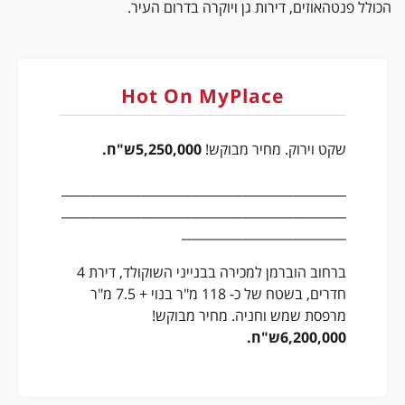
_____________________________________________
הכולל פנטהאוזים, דירות גן ויוקרה בדרום העיר.
_____________________________________________
___________________
למכירה ברחוב יוסף אליהו – דירת 4 חדרים בקומה
Hot On MyPlace
שניה כ- 97 מ"ר + 10 מ"ר מרפסת שמש. עורף
שקט וירוק. מחיר מבוקש!
5,250,000ש"ח.
_____________________________________________
_____________________________________________
__________________________
ברחוב הוברמן למכירה בבנייני השוקולד, דירת 4
חדרים, בשטח של כ- 118 מ"ר בנוי + 7.5 מ"ר
מרפסת שמש וחניה. מחיר מבוקש!
6,200,000ש"ח.
_____________________________________________
_____________________________________________
____________________________