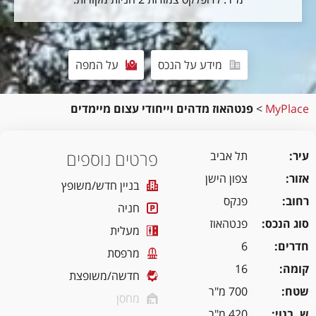
מידע על הנכס
על המפה
MyPlace
>
פנטהאוז מדהים וייחודי עצום מיימדים
פרטים נוספים
עיר
תל אביב
אזור
צפון הישן
בניין חדש/משופץ
רחוב
פנקס
חניה
סוג הנכס
פנטהאוז
מעלית
חדרים
6
מרפסת
קומה
16
חדשה/משופצת
שטח
700 מ"ר
מחסן
ש. בנוי
420 מ"ר