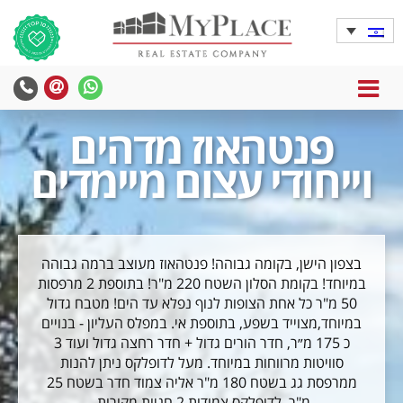
MENU
פנטהאוז מדהים
וייחודי עצום מיימדים
בצפון הישן, בקומה גבוהה! פנטהאוז מעוצב ברמה גבוהה
במיוחד! בקומת הסלון השטח 220 מ"ר! בתוספת 2 מרפסות
50 מ"ר כל אחת הצופות לנוף נפלא עד הים! מטבח גדול
במיוחד,מצוייד בשפע, בתוספת אי. במפלס העליון - בנויים
כ 175 מ״ר, חדר הורים גדול + חדר רחצה גדול ועוד 3
סוויטות מרווחות במיוחד. מעל לדופלקס ניתן להנות
ממרפסת גג בשטח 180 מ"ר אליה צמוד חדר בשטח 25
מ"ר. לדופלקס צמודות 2 חניות מקורות.