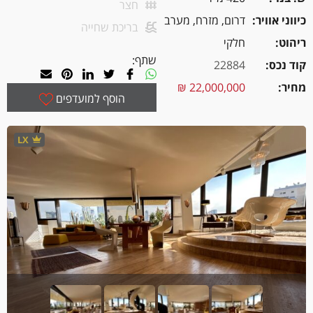
חצר
כיווני אוויר
דרום, מזרח, מערב
בריכת שחייה
ריהוט
חלקי
שתף:
קוד נכס
22884
מחיר
22,000,000 ₪
הוסף למועדפים
LX