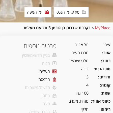
מידע על הנכס
על המפה
MyPlace
>
בקרבת שדרות בן גוריון 3 חד עם מעלית
פרטים נוספים
עיר
תל אביב
אזור
מרכז העיר
בניין חדש/משופץ
רחוב
מלכי ישראל
חניה
סוג הנכס
דירה
מעלית
חדרים
3
מרפסת
קומה
4
חדשה/משופצת
שטח
100 מ"ר
מחסן
כיווני אוויר
מזרח, מערב
חצר
ריהוט
חלקי
בריכת שחייה