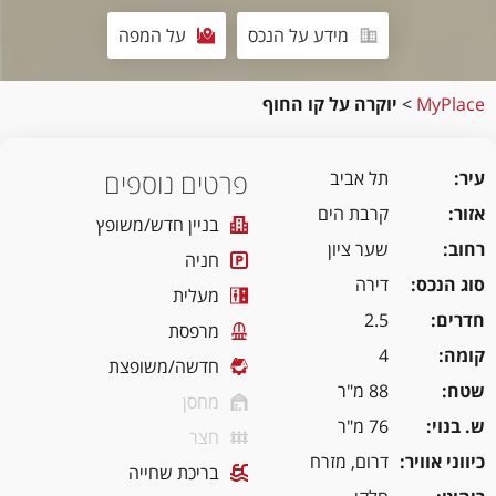
מידע על הנכס
על המפה
MyPlace
>
יוקרה על קו החוף
פרטים נוספים
עיר
תל אביב
אזור
קרבת הים
בניין חדש/משופץ
רחוב
שער ציון
חניה
סוג הנכס
דירה
מעלית
חדרים
2.5
מרפסת
קומה
4
חדשה/משופצת
שטח
88 מ"ר
מחסן
ש. בנוי
76 מ"ר
חצר
כיווני אוויר
דרום, מזרח
בריכת שחייה