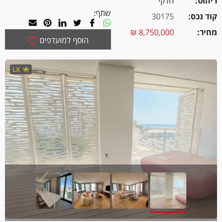
ריהוט
חלקי
שתף:
קוד נכס
30175
מחיר
8,750,000 ₪
הוסף למועדפים
LX