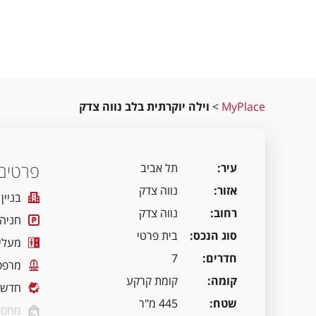
MyPlace
>
וילה יוקרתית בלב נווה צדק
פרטים 
עיר
תל אביב
אזור
נווה צדק
בניין
רחוב
נווה צדק
חניה
סוג הנכס
בית פרטי
מעלי
חדרים
7
מרפס
קומה
קומת קרקע
חדשה
שטח
445 מ"ר
מחסן