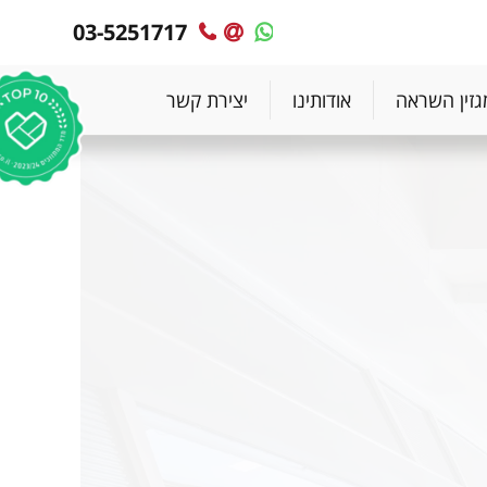
03-5251717
MyPlace
MyPlace
-
-
צרו
WhatsApp
גזין השראה
אודותינו
יצירת קשר
עימנו
קשר