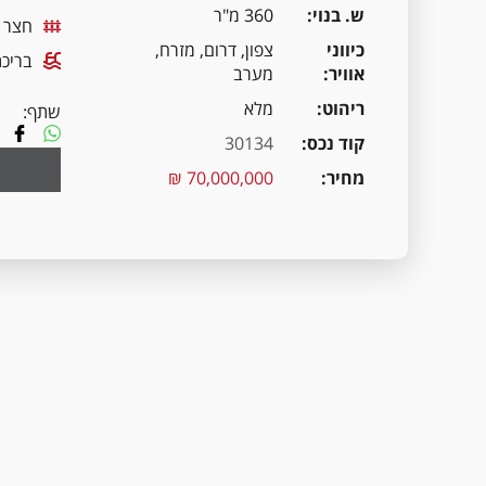
ש. בנוי
360 מ"ר
חצר
כיווני
צפון, דרום, מזרח,
בריכת
אוויר
מערב
ריהוט
מלא
שתף:
קוד נכס
30134
מחיר
70,000,000 ₪