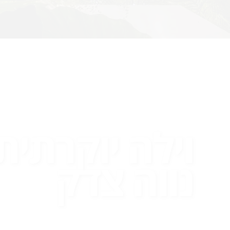
וילה יוקרתית
נווה צדק