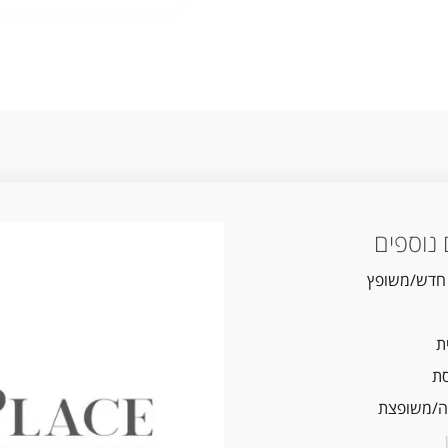
נוספים
 חדש/משופץ
ת
ת
/משופצת