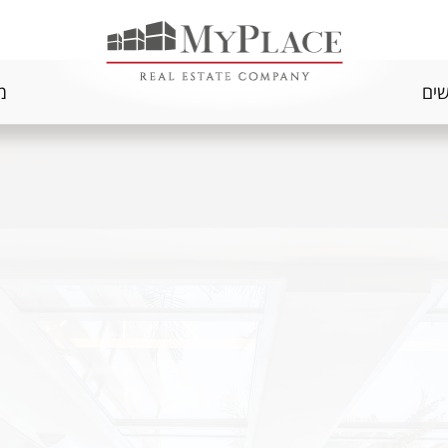
שים
מ