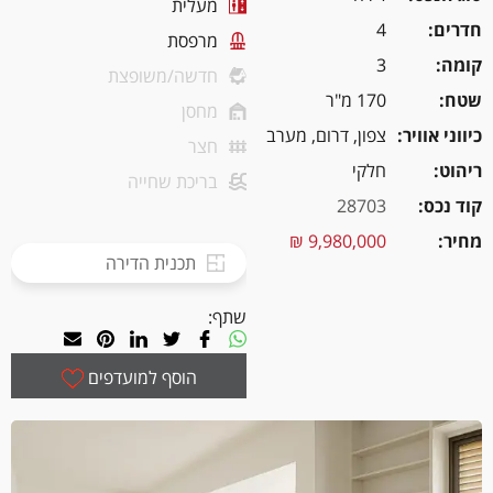
מעלית
חדרים
4
מרפסת
קומה
3
חדשה/משופצת
שטח
170 מ"ר
מחסן
כיווני אוויר
צפון, דרום, מערב
חצר
ריהוט
חלקי
בריכת שחייה
קוד נכס
28703
מחיר
9,980,000 ₪
תכנית הדירה
שתף:
הוסף למועדפים