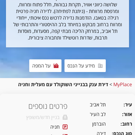
שלושה כיווני אוויר, תקרות גבוהות, חלל פתוח ומרווח,
ומרפסת מרווחת - (ניתנת לפתיחה). לדירה חניה פרטית
רגילה בטאבו. הזדמנות נדירה לרכוש נכס איכותי, ייחודי
ומרווח ברחוב מבוקש במיוחד בלב ההיסטורי והתרבותי של
תל אביב, במרחק הליכה מבתי קפה, מסעדות, מוסדות
תרבות, שדרות רוטשילד ותחבורה ציבורית.
מידע על הנכס
על המפה
MyPlace
>
דירת ענק בבנייני השוקולד עם מעלית וחניה
פרטים נוספים
עיר
תל אביב
אזור
לב העיר
בניין חדש/משופץ
רחוב
הוברמן
חניה
סוג הנכס
דירה