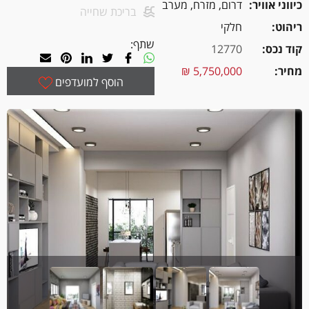
כיווני אוויר
דרום, מזרח, מערב
בריכת שחייה
ריהוט
חלקי
שתף:
קוד נכס
12770
מחיר
5,750,000 ₪
הוסף למועדפים