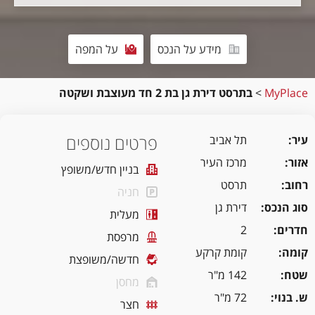
מידע על הנכס
על המפה
MyPlace
>
בתרסט דירת גן בת 2 חד מעוצבת ושקטה
פרטים נוספים
עיר
תל אביב
אזור
מרכז העיר
בניין חדש/משופץ
רחוב
תרסט
חניה
סוג הנכס
דירת גן
מעלית
חדרים
2
מרפסת
קומה
קומת קרקע
חדשה/משופצת
שטח
142 מ"ר
מחסן
ש. בנוי
72 מ"ר
חצר