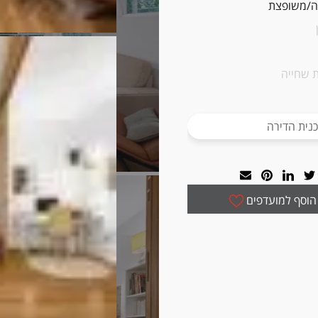
/משופצת
 שחייה
נית הדירה
הוסף למועדפים