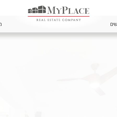
שים
מ