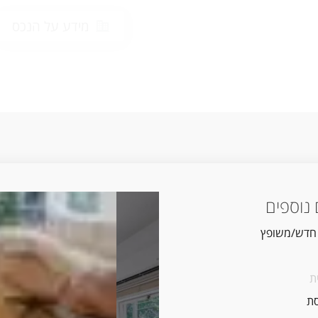
מידע על הנכס
נוספים
 חדש/משופץ
ת
ת