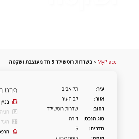
MyPlace
>
בשדרות רוטשילד 5 חד מעוצבת ושקטה
פרטים 
עיר
תל אביב
אזור
לב העיר
בניין
רחוב
שדרות רוטשילד
חניה
סוג הנכס
דירה
מעלי
חדרים
5
מרפס
קומה
קומת קרקע