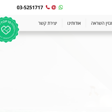
03-5251717
MyPlace
MyPlace
-
-
צרו
WhatsApp
גזין השראה
אודותינו
יצירת קשר
עימנו
קשר