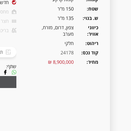
חדשה
שטח
150 מ"ר
מחסן
ש. בנוי
135 מ"ר
חצר
כיווני
צפון, דרום, מזרח,
בריכת
אוויר
מערב
ריהוט
חלקי
תכ
קוד נכס
24178
מחיר
8,900,000 ₪
שתף: