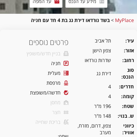
מידע על הנכס
על המפה
MyPlace
>
בשד נורדאו דירת גג בת 4 חד עם חניה
פרטים נוספים
עיר
תל אביב
אזור
צפון הישן
בניין חדש/משופץ
רחוב
שדרות נורדאו
חניה
סוג
מעלית
דירת גג
הנכס
מרפסת
חדרים
4
חדשה/משופצת
קומה
4
מחסן
שטח
196 מ"ר
חצר
ש. בנוי
148 מ"ר
בריכת שחייה
כיווני
צפון, דרום, מזרח,
אוויר
מערב
שתף: