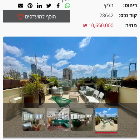
ריהוט
חלקי
קוד נכס
28642
הוסף למועדפים
מחיר
10,650,000 ₪