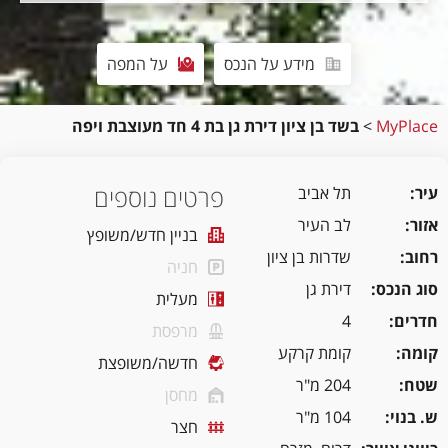
מידע על הנכס
על המפה
MyPlace
>
בשד בן ציון דירת גן בת 4 חד מעוצבת ויפה
פרטים נוספים
עיר
תל אביב
אזור
לב העיר
בניין חדש/משופץ
רחוב
שדרות בן ציון
חניה
סוג הנכס
דירת גן
מעלית
חדרים
4
מרפסת
קומה
קומת קרקע
חדשה/משופצת
שטח
204 מ"ר
מחסן
ש. בנוי
104 מ"ר
חצר