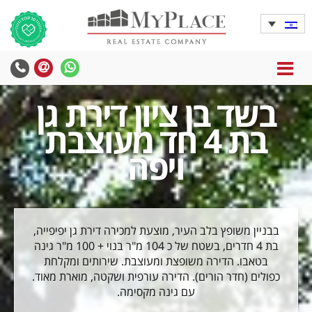
MENU
בשד בן ציון דירת גן
בת 4 חד מעוצבת
ויפה
בבניין משופץ בלב העיר, מוצעת למכירה דירת גן יפיפייה,
בת 4 חדרים, בשטח של כ 104 מ"ר בנוי + 100 מ"ר גינה
בטאבו. הדירה משופצת ומעוצבת. שירותים ומקלחת
כפולים (חדר הורים). הדירה עורפית ושקטה, מוארת מאוד.
עם גינה מקסימה.