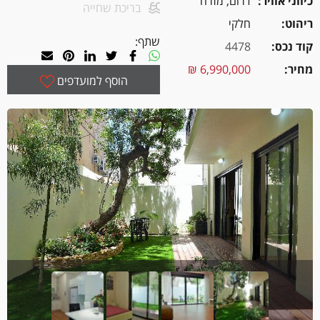
כיווני אוויר
דרום, מזרח
בריכת שחייה
ריהוט
חלקי
שתף:
קוד נכס
4478
מחיר
6,990,000 ₪
הוסף למועדפים