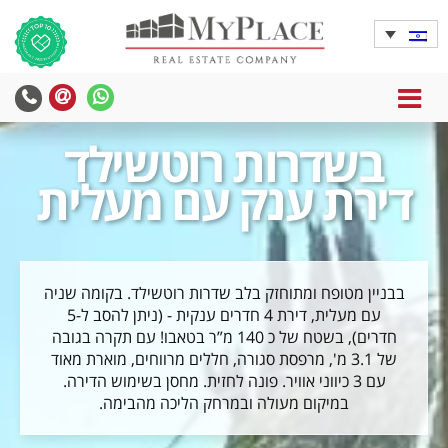
MENU
yPlace
MyPlace
-
-
בשדרות רוטשילד
צרו
WhatsApp
עימנו
דירת ענק עם מעלית
קשר
בבניין מטופח ומתוחזק בלב שדרות רוטשילד. בקומה שניה
עם מעלית, דירת 4 חדרים ענקית - (ניתן להסב ל-5
חדרים), בשטח של כ 140 מ”ר בטאבו! עם תקרה בגובה
של 3.1 מ', מרפסת סגורה, חללים מרווחים, מוארת מאוד
עם 3 כיווני אוויר. פונה לחזית. מחסן בשימוש הדירה.
במיקום מעולה ובמרחק הליכה מהבימה.