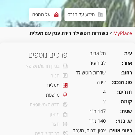
מידע על הנכס
על המפה
MyPlace
>
בשדרות רוטשילד דירת ענק עם מעלית
פרטים נוספים
עיר
תל אביב
אזור
לב העיר
בניין חדש/משופץ
רחוב
שדרות רוטשילד
חניה
סוג הנכס
דירה
מעלית
חדרים
4
מרפסת
קומה
2
חדשה/משופצת
שטח
147 מ"ר
מחסן
ש. בנוי
140 מ"ר
חצר
כיווני אוויר
צפון, דרום, מערב
בריכת שחייה