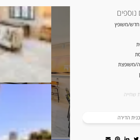
נוספים
 חדש/משופץ
ת
ת
/משופצת
 שחייה
נית הדירה