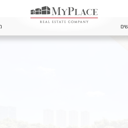
שים
מ