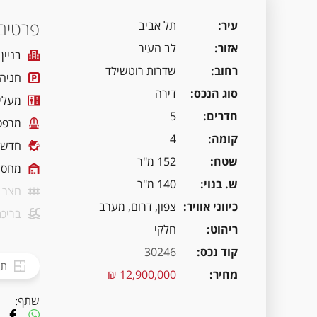
פרטים 
עיר
תל אביב
אזור
לב העיר
בניין
רחוב
שדרות רוטשילד
חניה
סוג הנכס
דירה
מעלי
חדרים
5
מרפס
קומה
4
חדשה
שטח
152 מ"ר
מחסן
ש. בנוי
140 מ"ר
חצר
כיווני אוויר
צפון, דרום, מערב
בריכת
ריהוט
חלקי
קוד נכס
30246
תכ
מחיר
12,900,000 ₪
שתף: