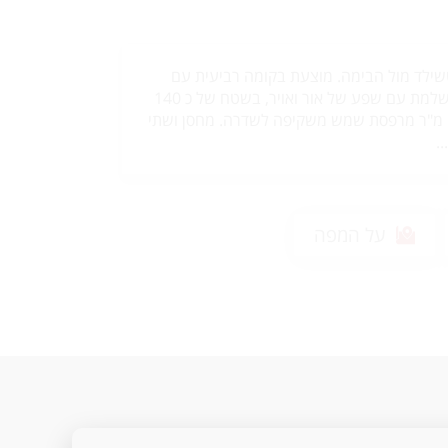
וטשילד מול הבימה. מוצעת בקומה רביעית עם
מעלית דירת 5 חדרים מושלמת עם שפע של אור ואויר, בשטח של כ 140
מ"ר של עיצוב חכם + 12 מ"ר מרפסת שמש משקיפה לשדרה. מחסן ושתי
.
על המפה