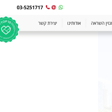
03-5251717
MyPlace
MyPlace
-
-
צרו
WhatsApp
גזין השראה
אודותינו
יצירת קשר
עימנו
קשר