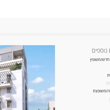
נוספים
 חדש/משופץ
ת
ת
/משופצת