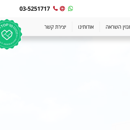
03-5251717
MyPlace
MyPlace
-
-
צרו
WhatsApp
גזין השראה
אודותינו
יצירת קשר
עימנו
קשר