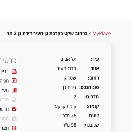
MyPlace
>
ברחוב שקט בקרבת גן העיר דירת גן 2 חד
פרטים 
עיר
תל אביב
אזור
מרכז העיר
בניין
רחוב
שטרוק
חניה
סוג הנכס
דירת גן
מעלי
חדרים
2
מרפס
קומה
קומת קרקע
חדשה
שטח
76 מ"ר
מחסן
ש. בנוי
58 מ"ר
חצר