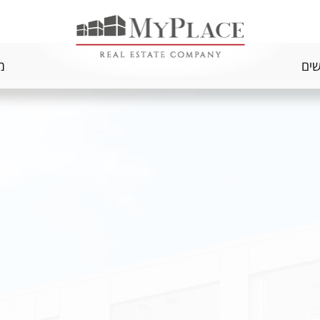
שים
מ