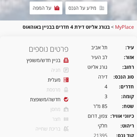
מידע על הנכס
על המפה
MyPlace
>
בגורג אליוט דירת 4 חדרים בבניין באוהאוס
פרטים נוספים
עיר
תל אביב
אזור
לב העיר
בניין חדש/משופץ
רחוב
גורג אליוט
חניה
סוג הנכס
דירה
מעלית
חדרים
4
מרפסת
קומה
3
חדשה/משופצת
שטח
85 מ"ר
מחסן
כיווני אוויר
צפון, דרום
חצר
ריהוט
חלקי
בריכת שחייה
קוד נכס
21395