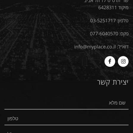
שד' תרס"ט 17 תל אביב
מיקוד 6428311
טלפון:
03-5251717
פקס: 077-6040570
דוא״ל:
info@myplace.co.il
MyPlace
Myplace
-
-
יצירת קשר
Facebook
Instagram