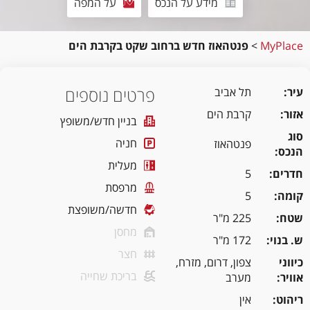
מידע על הנכס
על המפה
MyPlace
>
פנטהאוז חדש ברחוב שקט בקרבת הים
פרטים נוספים
עיר
תל אביב
אזור
קרבת הים
בניין חדש/משופץ
סוג
חניה
פנטהאוז
הנכס
מעלית
חדרים
5
מרפסת
קומה
5
חדשה/משופצת
שטח
225 מ"ר
מחסן
ש. בנוי
172 מ"ר
חצר
כיווני
צפון, דרום, מזרח,
בריכת שחייה
אוויר
מערב
ריהוט
אין