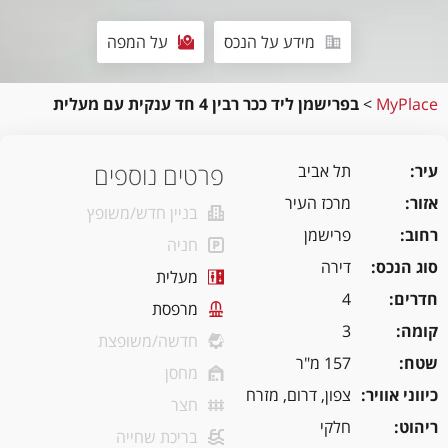
מידע על הנכס
על המפה
MyPlace
>
בפרישמן ליד ככר רבין 4 חד ענקית עם מעלית
פרטים נוספים
עיר
תל אביב
אזור
מרכז העיר
בניין חדש/משופץ
רחוב
פרישמן
חניה
סוג הנכס
דירה
מעלית
חדרים
4
מרפסת
קומה
3
חדשה/משופצת
שטח
157 מ"ר
מחסן
כיווני אוויר
צפון, דרום, מזרח
חצר
ריהוט
חלקי
בריכת שחייה