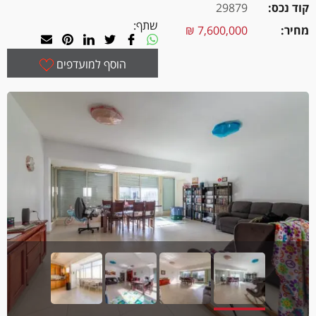
קוד נכס
29879
שתף:
מחיר
7,600,000 ₪
הוסף למועדפים