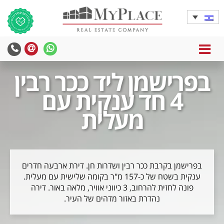
MENU
yPlace
MyPlace
-
-
בפרישמן ליד ככר רבין
צרו
WhatsApp
עימנו
4 חד ענקית עם
קשר
מעלית
בפרישמן בקרבת ככר רבין ושדרות חן. דירת ארבעה חדרים
ענקית בשטח של כ-157 מ"ר בקומה שלישית עם מעלית.
פונה לחזית להרחוב, 3 כיווני אוויר, מלאה באור. דירה
נהדרת באזור מדהים של העיר.