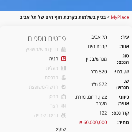
MyPlace
>
בניין בשלמות בקרבת חוף הים של תל אביב
פרטים נוספים
עיר
תל אביב
אזור
קרבת הים
בניין חדש/משופץ
סוג
חניה
מגרש/בניין
הנכס
מעלית
ש. בנוי
520 מ"ר
מרפסת
ש.
572 מ"ר
חדשה/משופצת
מגרש
מחסן
כיווני
צפון, דרום, מזרח,
אוויר
מערב
חצר
קוד נכס
122
בריכת שחייה
מחיר
60,000,000 ₪
שתף: