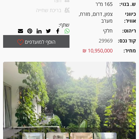
חצר
ש. בנוי
165 מ"ר
בריכת שחייה
כיווני
צפון, דרום, מזרח,
אוויר
מערב
שתף:
ריהוט
חלקי
קוד נכס
29969
הוסף למועדפים
מחיר
10,950,000 ₪