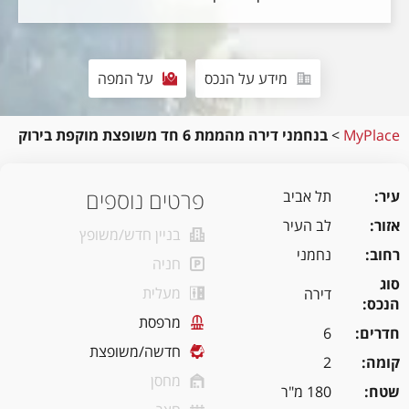
מידע על הנכס
על המפה
MyPlace
>
בנחמני דירה מהממת 6 חד משופצת מוקפת בירוק
פרטים נוספים
עיר
תל אביב
אזור
לב העיר
בניין חדש/משופץ
רחוב
נחמני
חניה
סוג
מעלית
דירה
הנכס
מרפסת
חדרים
6
חדשה/משופצת
קומה
2
מחסן
שטח
180 מ"ר