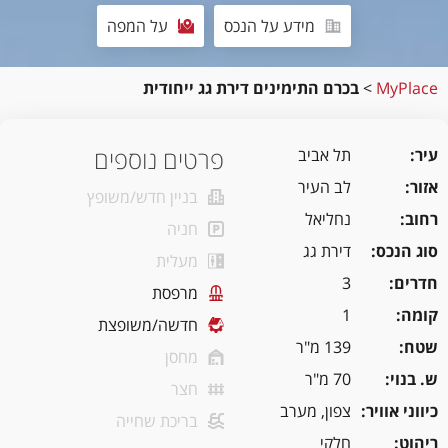
מידע על הנכס
על המפה
MyPlace
>
בכרם התימינים דירת גג ייחודית
פרטים נוספים
עיר
תל אביב
אזור
לב העיר
בניין חדש/משופץ
רחוב
נחליאל
חניה
סוג הנכס
דירת גג
מעלית
חדרים
3
מרפסת
קומה
1
חדשה/משופצת
שטח
139 מ"ר
מחסן
ש. בנוי
70 מ"ר
חצר
כיווני אוויר
צפון, מערב
בריכת שחייה
ריהוט
חלקי