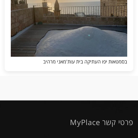
בסמטאות יפו העתיקה בית עות'מאני מרהיב
פרטי קשר MyPlace