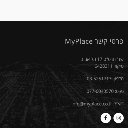
פרטי קשר MyPlace
שד' תרס"ט 17 תל אביב
מיקוד 6428311
טלפון:
03-5251717
פקס: 077-6040570
דוא״ל:
info@myplace.co.il
MyPlace
Myplace
-
-