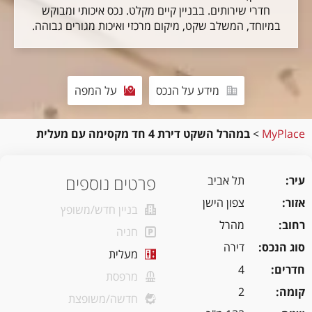
חדרי שירותים. בבניין קיים מקלט. נכס איכותי ומבוקש
במיוחד, המשלב שקט, מיקום מרכזי ואיכות מגורים גבוהה.
מידע על הנכס
על המפה
MyPlace
>
במהרל השקט דירת 4 חד מקסימה עם מעלית
פרטים נוספים
עיר
תל אביב
אזור
צפון הישן
בניין חדש/משופץ
רחוב
מהרל
חניה
סוג הנכס
דירה
מעלית
חדרים
4
מרפסת
קומה
2
חדשה/משופצת