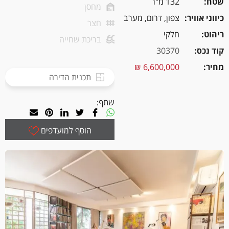
שטח
132 מ"ר
מחסן
כיווני אוויר
צפון, דרום, מערב
חצר
ריהוט
חלקי
בריכת שחייה
קוד נכס
30370
מחיר
6,600,000 ₪
תכנית הדירה
שתף:
הוסף למועדפים