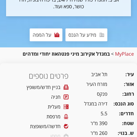
כושר, ספא ועוד.
מידע על הנכס
על המפה
MyPlace
>
במגדל אקירוב מיני פנטהאוז יחודי ומדהים
פרטים נוספים
עיר
תל אביב
אזור
מזרח העיר
בניין חדש/משופץ
רחוב
פנקס
חניה
סוג הנכס
דירה במגדל
מעלית
חדרים
5.5
מרפסת
שטח
390 מ"ר
חדשה/משופצת
ש. בנוי
260 מ"ר
מחסן