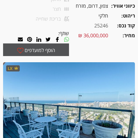
כיווני אוויר
צפון, דרום, מזרח
חצר
ריהוט
חלקי
בריכת שחייה
קוד נכס
25246
שתף:
מחיר
36,000,000 ₪
הוסף למועדפים
LX