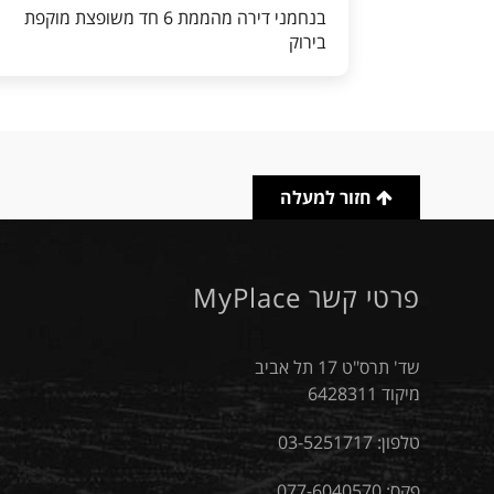
בנחמני דירה מהממת 6 חד משופצת מוקפת
בירוק
חזור למעלה
פרטי קשר MyPlace
שד' תרס"ט 17 תל אביב
מיקוד 6428311
טלפון:
03-5251717
פקס: 077-6040570