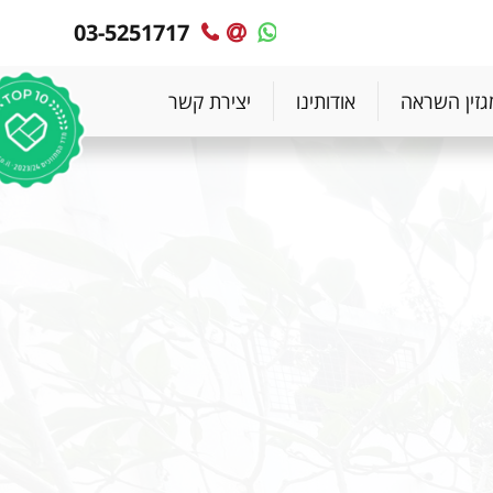
03-5251717
MyPlace
MyPlace
-
-
צרו
WhatsApp
גזין השראה
אודותינו
יצירת קשר
עימנו
קשר