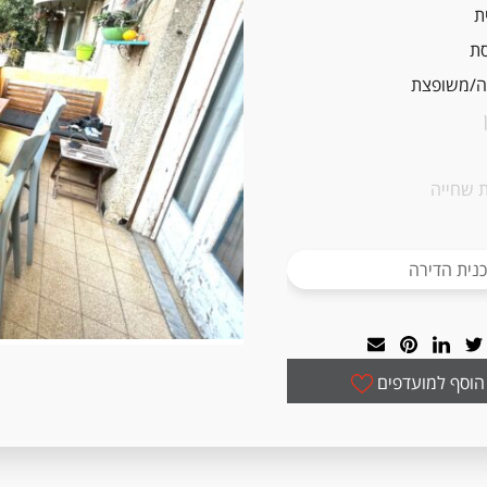
ת
ת
/משופצת
 שחייה
נית הדירה
הוסף למועדפים