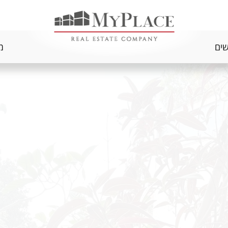
שים
מ