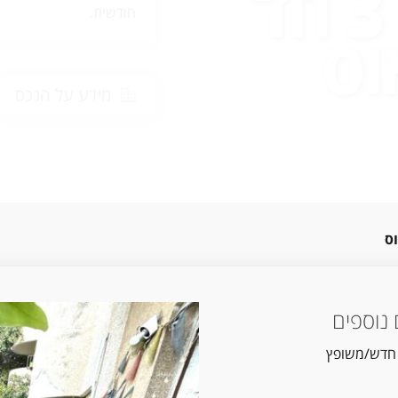
הקסום דירת 3 חד
חודשית.
וס
מידע על הנכס
נוספים
 חדש/משופץ