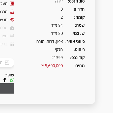
סוג הנכס
דירה
מעלי
חדרים
3
מרפס
קומה
2
חדשה
שטח
94 מ"ר
מחסן
ש. בנוי
80 מ"ר
חצר
כיווני אוויר
צפון, דרום, מזרח
בריכת
ריהוט
חלקי
קוד נכס
21399
תכ
מחיר
5,600,000 ₪
שתף: